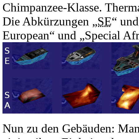
Chimpanzee-Klasse. Thermal
Die Abkürzungen „
SE
“ und
European“ und „Special Afr
Nun zu den Gebäuden: Man