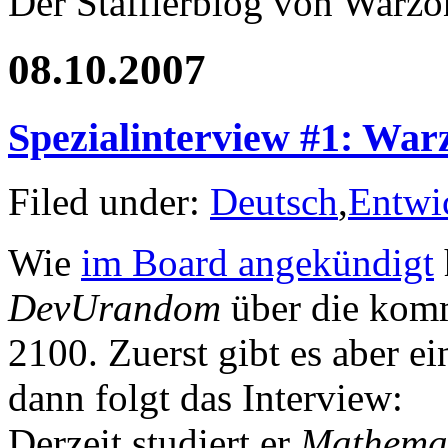
Der Stafflerblog von Warz
08.10.2007
Spezialinterview #1: War
Filed under:
Deutsch
,
Entwi
Wie
im Board angekündigt
DevUrandom
über die kom
2100. Zuerst gibt es aber 
dann folgt das Interview:
Derzeit studiert er
Mathemat