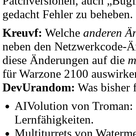
Patchversionen, auch „Bugf
gedacht Fehler zu beheben.
Kreuvf:
Welche
anderen Ä
neben den Netzwerkcode-Ä
diese Änderungen auf die
m
für Warzone 2100 auswirke
DevUrandom:
Was bisher fe
AIVolution von Troman:
Lernfähigkeiten.
Multiturrets von Waterm